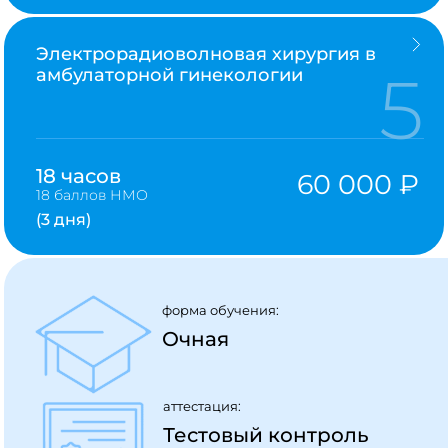
Электрорадиоволновая хирургия в
5
амбулаторной гинекологии
18 часов
60 000 ₽
18 баллов НМО
(3 дня)
форма обучения:
Очная
аттестация:
Тестовый контроль