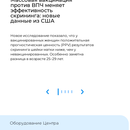
против ВПЧ меняет
эффективность
скрининга: новые
данные из США
2
с
г
Новое исследование показало, что у
д
вакцинированных женщин положительная
прогностическая ценность (PPV) результатов
скрининга шейки матки ниже, чем у
невакцинированных. Особенно заметна
разница в возрасте 25–29 лет.
2
10.09.2025
Читать
Оборудование Центра