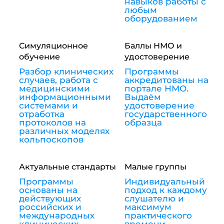
навыков работы с
любым
оборудованием
Симуляционное
Баллы НМО и
обучение
удостоверение
Разбор клинических
Программы
случаев, работа с
аккредитованы на
медицинскими
портале НМО.
информационными
Выдаём
системами и
удостоверение
отработка
государственного
протоколов на
образца
различных моделях
кольпоскопов
Актуальные стандарты
Малые группы
Программы
Индивидуальный
основаны на
подход к каждому
действующих
слушателю и
российских и
максимум
международных
практического