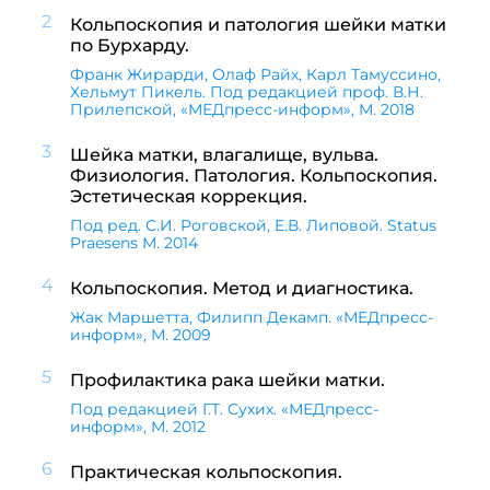
2
Кольпоскопия и патология шейки матки
по Бурхарду.
Франк Жирарди, Олаф Райх, Карл Тамуссино,
Хельмут Пикель. Под редакцией проф. В.Н.
Прилепской, «МЕДпресс-информ», М. 2018
3
Шейка матки, влагалище, вульва.
Физиология. Патология. Кольпоскопия.
Эстетическая коррекция.
Под ред. С.И. Роговской, Е.В. Липовой. Status
Praesens М. 2014
4
Кольпоскопия. Метод и диагностика.
Жак Маршетта, Филипп Декамп. «МЕДпресс-
информ», М. 2009
5
Профилактика рака шейки матки.
Под редакцией Г.Т. Сухих. «МЕДпресс-
информ», М. 2012
6
Практическая кольпоскопия.